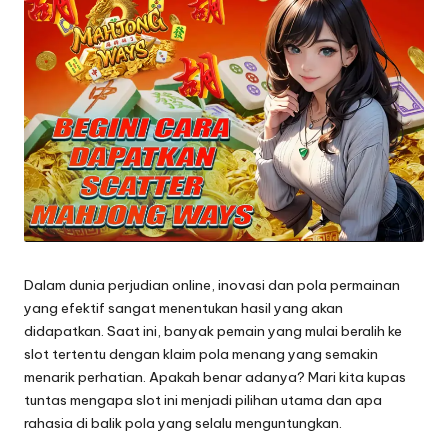
Dalam dunia perjudian online, inovasi dan pola permainan
yang efektif sangat menentukan hasil yang akan
didapatkan. Saat ini, banyak pemain yang mulai beralih ke
slot tertentu dengan klaim pola menang yang semakin
menarik perhatian. Apakah benar adanya? Mari kita kupas
tuntas mengapa slot ini menjadi pilihan utama dan apa
rahasia di balik pola yang selalu menguntungkan.