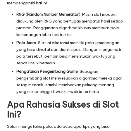
mempengaruhi hal ini:
RNG (Random Number Generator)
: Mesin slot modern
didukung oleh RNG yang bertugas mengatur hasil setiap
putaran. Penggunaan algoritma khusus membuat pola
kemenangan lebih terstruktur.
Pola Juara
: Slot ini diketahui memiliki pola kemenangan
yang bisa dihafal dan diantisipasi. Dengan mengamati
pola tersebut, pemain bisa menentukan waktu yang
tepat untuk bermain.
Pengaturan Pengembang Game
: Sebagian
pengembang slot menyesuaikan algoritma mereka agar
tetap menarik, sambil memberikan peluang menang
yang cukup tinggi di waktu-waktu tertentu.
Apa Rahasia Sukses di Slot
Ini?
Selain mengetahui pola, ada beberapa tips yang bisa