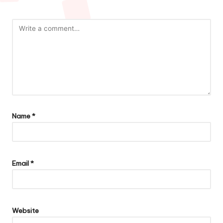
Name
*
Email
*
Website