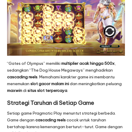
“Gates of Olympus” memiliki
multiplier acak hingga 500x
,
sedangkan “The Dog House Megaways” menghadirkan
cascading reels
. Memahami karakter game ini membantu
menemukan
slot gacor malam ini
dan meningkatkan peluang
maxwin
di
situs slot terpercaya
.
Strategi Taruhan di Setiap Game
Setiap game Pragmatic Play menuntut strategi berbeda.
Game dengan
cascading reels
cocok untuk taruhan
bertahap karena kemenangan berturut-turut. Game dengan