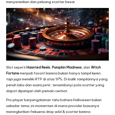
menyeramkan dan peluang scatter besar.
Slot seperti
Haunted Reels
,
Pumpkin Madness
, dan
Witch
Fortune
menjadi favorit karena bukan hanya tampil keren,
tapi juga memiliki RTP di atas 97%. Di balik tampilannya yang
penuh labu dan suara petir, tersembunyi pola scatter yang
dapat dipelajari oleh pemain cermat.
Pro player berpengalaman tahu bahwa Halloween bukan
sekadar tema; ini momentum di mana provider biasanya
meningkatkan frekuensi drop wild & scatter karena