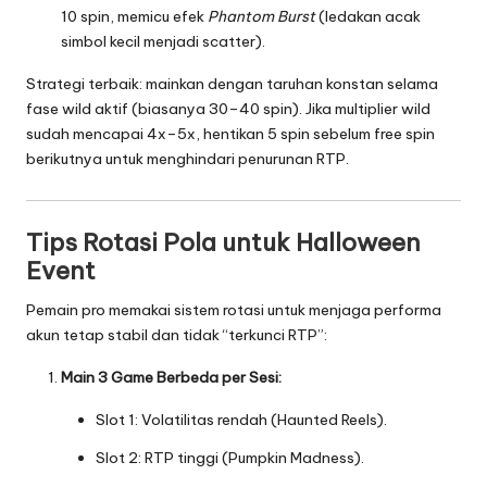
10 spin, memicu efek
Phantom Burst
(ledakan acak
simbol kecil menjadi scatter).
Strategi terbaik: mainkan dengan taruhan konstan selama
fase wild aktif (biasanya 30–40 spin). Jika multiplier wild
sudah mencapai 4x–5x, hentikan 5 spin sebelum free spin
berikutnya untuk menghindari penurunan RTP.
Tips Rotasi Pola untuk Halloween
Event
Pemain pro memakai sistem rotasi untuk menjaga performa
akun tetap stabil dan tidak “terkunci RTP”:
Main 3 Game Berbeda per Sesi:
Slot 1: Volatilitas rendah (Haunted Reels).
Slot 2: RTP tinggi (Pumpkin Madness).