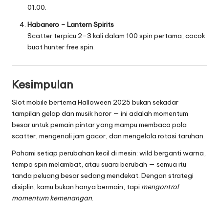
01.00.
Habanero – Lantern Spirits
Scatter terpicu 2–3 kali dalam 100 spin pertama, cocok
buat hunter free spin.
Kesimpulan
Slot mobile bertema Halloween 2025 bukan sekadar
tampilan gelap dan musik horor — ini adalah momentum
besar untuk pemain pintar yang mampu membaca pola
scatter, mengenali jam gacor, dan mengelola rotasi taruhan.
Pahami setiap perubahan kecil di mesin: wild berganti warna,
tempo spin melambat, atau suara berubah — semua itu
tanda peluang besar sedang mendekat. Dengan strategi
disiplin, kamu bukan hanya bermain, tapi
mengontrol
momentum kemenangan
.