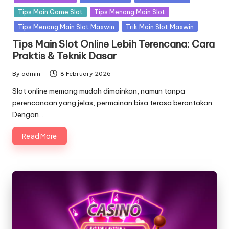
Tips Main Game Slot
Tips Menang Main Slot
Tips Menang Main Slot Maxwin
Trik Main Slot Maxwin
Tips Main Slot Online Lebih Terencana: Cara
Praktis & Teknik Dasar
By
admin
8 February 2026
Posted
by
Slot online memang mudah dimainkan, namun tanpa
perencanaan yang jelas, permainan bisa terasa berantakan.
Dengan…
Read More