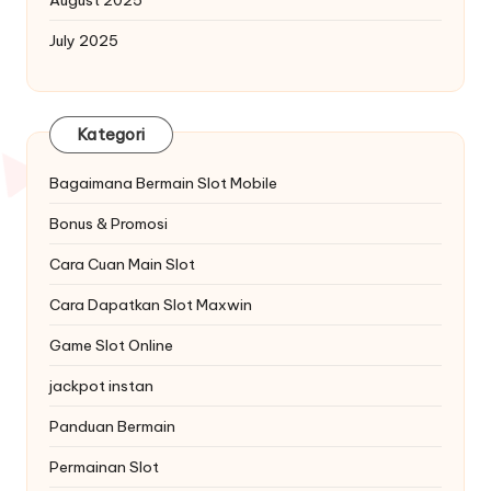
July 2025
Kategori
Bagaimana Bermain Slot Mobile
Bonus & Promosi
Cara Cuan Main Slot
Cara Dapatkan Slot Maxwin
Game Slot Online
jackpot instan
Panduan Bermain
Permainan Slot