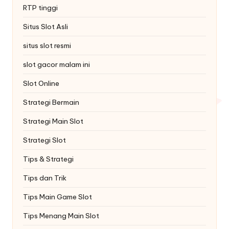
RTP tinggi
Situs Slot Asli
situs slot resmi
slot gacor malam ini
Slot Online
Strategi Bermain
Strategi Main Slot
Strategi Slot
Tips & Strategi
Tips dan Trik
Tips Main Game Slot
Tips Menang Main Slot