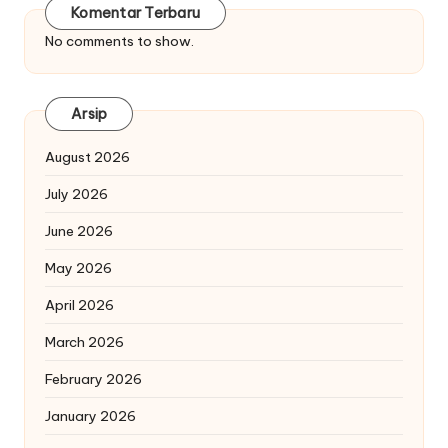
Komentar Terbaru
No comments to show.
Arsip
August 2026
July 2026
June 2026
May 2026
April 2026
March 2026
February 2026
January 2026