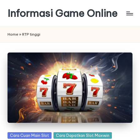
Informasi Game Online
Skip
to
content
Home
»
RTP tinggi
Posted
Cara Cuan Main Slot
Cara Dapatkan Slot Maxwin