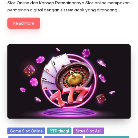
by
Slot Online dan Konsep Permainannya Slot online merupakan
permainan digital dengan sistem acak yang dirancang…
Read More
Posted
Game Slot Online
RTP tinggi
Situs Slot Asli
in