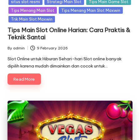
situs slot resmi
Strategi Main Slot
Tips Main Game Slot
Tips Menang Main Slot
Tips Menang Main Slot Maxwin
Trik Main Slot Maxwin
Tips Main Slot Online Harian: Cara Praktis &
Teknik Santai
By
admin
9 February 2026
Posted
by
Slot Online untuk Hiburan Sehari-hari Slot online banyak
dipilih karena mudah dimainkan dan cocok untuk…
Read More