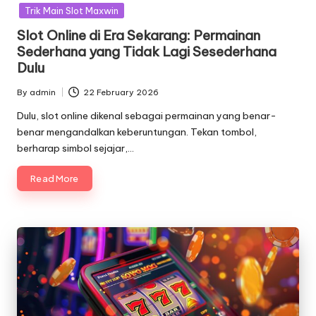
Trik Main Slot Maxwin
Slot Online di Era Sekarang: Permainan
Sederhana yang Tidak Lagi Sesederhana
Dulu
By
admin
22 February 2026
Posted
by
Dulu, slot online dikenal sebagai permainan yang benar-
benar mengandalkan keberuntungan. Tekan tombol,
berharap simbol sejajar,…
Read More