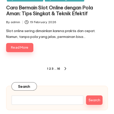
Cara Bermain Slot Online dengan Pola
Aman: Tips Singkat & Teknik Efektif
By
admin
19 February 2026
Posted
by
Slot online sering dimainkan karena praktis dan cepat.
Namun, tanpa pola yang jelas, permainan bisa…
Read More
Posts
1
2
3
…
16
NEXT
pagination
PAGE
Search
Search