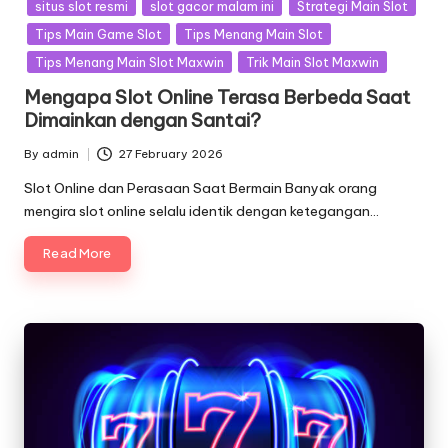
situs slot resmi
slot gacor malam ini
Strategi Main Slot
Tips Main Game Slot
Tips Menang Main Slot
Tips Menang Main Slot Maxwin
Trik Main Slot Maxwin
Mengapa Slot Online Terasa Berbeda Saat
Dimainkan dengan Santai?
By
admin
27 February 2026
Posted
by
Slot Online dan Perasaan Saat Bermain Banyak orang
mengira slot online selalu identik dengan ketegangan…
Read More