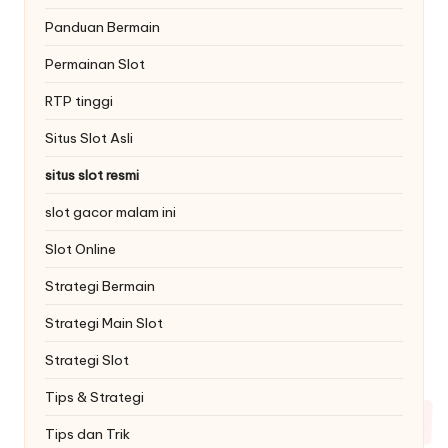
Panduan Bermain
Permainan Slot
RTP tinggi
Situs Slot Asli
situs slot resmi
slot gacor malam ini
Slot Online
Strategi Bermain
Strategi Main Slot
Strategi Slot
Tips & Strategi
Tips dan Trik