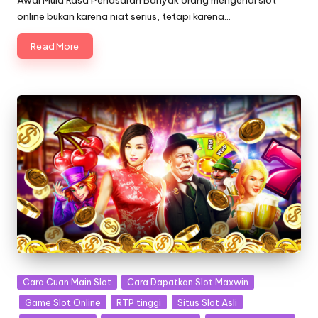
online bukan karena niat serius, tetapi karena…
Read More
Posted
Cara Cuan Main Slot
Cara Dapatkan Slot Maxwin
in
Game Slot Online
RTP tinggi
Situs Slot Asli