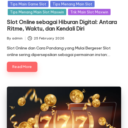
Tips Main Game Slot
Tips Menang Main Slot
Tips Menang Main Slot Maxwin
Trik Main Slot Maxwin
Slot Online sebagai Hiburan Digital: Antara
Ritme, Waktu, dan Kendali Diri
By
admin
25 February 2026
Posted
by
Slot Online dan Cara Pandang yang Mulai Bergeser Slot
online sering dipersepsikan sebagai permainan instan:…
Read More