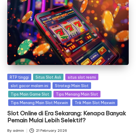
Posted
RTP tinggi
Situs Slot Asli
situs slot resmi
in
slot gacor malam ini
Strategi Main Slot
Tips Main Game Slot
Tips Menang Main Slot
Tips Menang Main Slot Maxwin
Trik Main Slot Maxwin
Slot Online di Era Sekarang: Kenapa Banyak
Pemain Mulai Lebih Selektif?
By
admin
21 February 2026
Posted