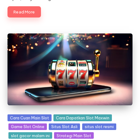
Read More
Posted
Cara Cuan Main Slot
Cara Dapatkan Slot Maxwin
in
Game Slot Online
Situs Slot Asli
situs slot resmi
slot gacor malam ini
Strategi Main Slot