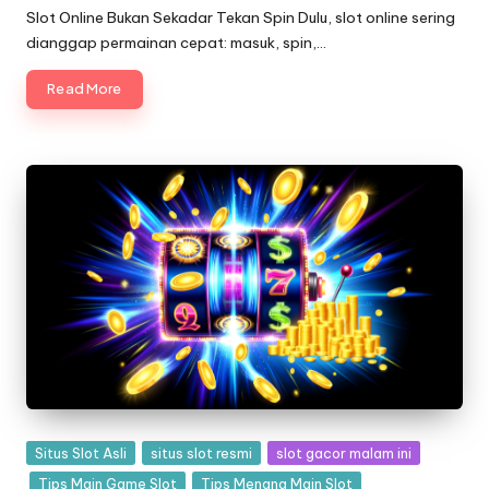
by
Slot Online Bukan Sekadar Tekan Spin Dulu, slot online sering
dianggap permainan cepat: masuk, spin,…
Read More
Posted
Situs Slot Asli
situs slot resmi
slot gacor malam ini
in
Tips Main Game Slot
Tips Menang Main Slot