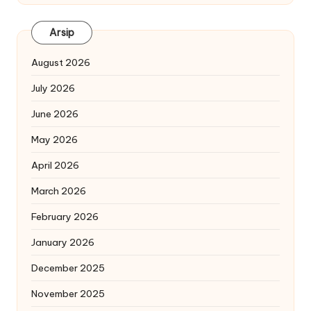
Arsip
August 2026
July 2026
June 2026
May 2026
April 2026
March 2026
February 2026
January 2026
December 2025
November 2025