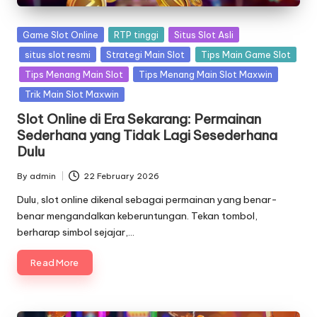
Posted
Game Slot Online
RTP tinggi
Situs Slot Asli
in
situs slot resmi
Strategi Main Slot
Tips Main Game Slot
Tips Menang Main Slot
Tips Menang Main Slot Maxwin
Trik Main Slot Maxwin
Slot Online di Era Sekarang: Permainan
Sederhana yang Tidak Lagi Sesederhana
Dulu
By
admin
22 February 2026
Posted
by
Dulu, slot online dikenal sebagai permainan yang benar-
benar mengandalkan keberuntungan. Tekan tombol,
berharap simbol sejajar,…
Read More