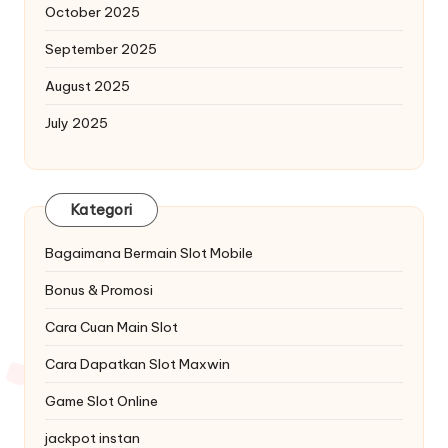
October 2025
September 2025
August 2025
July 2025
Kategori
Bagaimana Bermain Slot Mobile
Bonus & Promosi
Cara Cuan Main Slot
Cara Dapatkan Slot Maxwin
Game Slot Online
jackpot instan