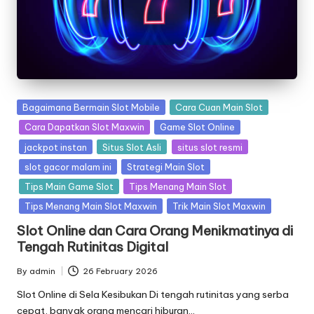
Posted
Bagaimana Bermain Slot Mobile
Cara Cuan Main Slot
in
Cara Dapatkan Slot Maxwin
Game Slot Online
jackpot instan
Situs Slot Asli
situs slot resmi
slot gacor malam ini
Strategi Main Slot
Tips Main Game Slot
Tips Menang Main Slot
Tips Menang Main Slot Maxwin
Trik Main Slot Maxwin
Slot Online dan Cara Orang Menikmatinya di
Tengah Rutinitas Digital
By
admin
26 February 2026
Posted
by
Slot Online di Sela Kesibukan Di tengah rutinitas yang serba
cepat, banyak orang mencari hiburan…