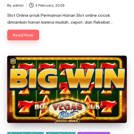
By
admin
3 February 2026
Posted
by
Slot Online untuk Permainan Harian Slot online cocok
dimainkan harian karena mudah, cepat, dan fleksibel.…
Read More