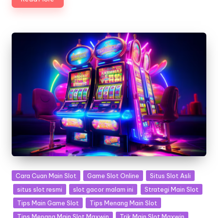
Posted
Cara Cuan Main Slot
Game Slot Online
Situs Slot Asli
in
situs slot resmi
slot gacor malam ini
Strategi Main Slot
Tips Main Game Slot
Tips Menang Main Slot
Tips Menang Main Slot Maxwin
Trik Main Slot Maxwin