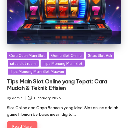
Posted
Cara Cuan Main Slot
Game Slot Online
Situs Slot Asli
in
situs slot resmi
Tips Menang Main Slot
Tips Menang Main Slot Maxwin
Tips Main Slot Online yang Tepat: Cara
Mudah & Teknik Efisien
By
admin
1 February 2026
Posted
by
Slot Online dan Gaya Bermain yang Ideal Slot online adalah
game hiburan berbasis mesin digital…
Read More