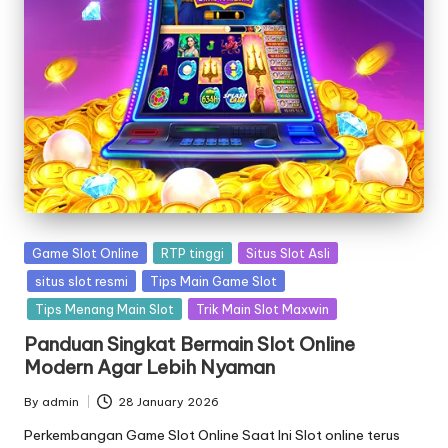
Posted
Game Slot Online
RTP tinggi
Situs Slot Asli
in
situs slot resmi
Tips Main Game Slot
Tips Menang Main Slot
Trik Main Slot Maxwin
Panduan Singkat Bermain Slot Online
Modern Agar Lebih Nyaman
By
admin
28 January 2026
Posted
by
Perkembangan Game Slot Online Saat Ini Slot online terus