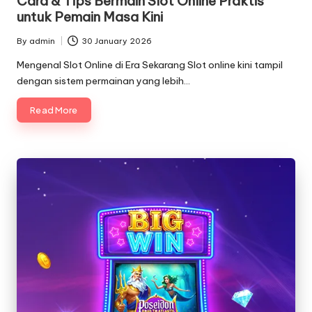
Cara & Tips Bermain Slot Online Praktis
untuk Pemain Masa Kini
By
admin
30 January 2026
Posted
by
Mengenal Slot Online di Era Sekarang Slot online kini tampil
dengan sistem permainan yang lebih…
Read More