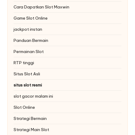
Cara Dapatkan Slot Maxwin
Game Slot Online
jackpot instan
Panduan Bermain
Permainan Slot
RTP tinggi
Situs Slot Asli
situs slot resmi
slot gacor malam ini
Slot Online
Strategi Bermain
Strategi Main Slot