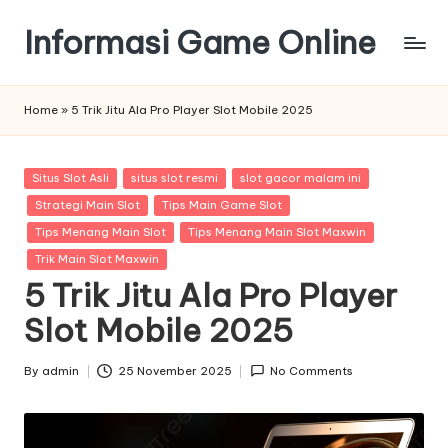
Informasi Game Online
Skip
to
content
Home
»
5 Trik Jitu Ala Pro Player Slot Mobile 2025
Posted
Situs Slot Asli
situs slot resmi
slot gacor malam ini
in
Strategi Main Slot
Tips Main Game Slot
Tips Menang Main Slot
Tips Menang Main Slot Maxwin
Trik Main Slot Maxwin
5 Trik Jitu Ala Pro Player
Slot Mobile 2025
By
admin
25 November 2025
No Comments
Posted
by