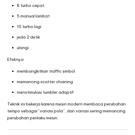
8 turbo cepat
5 manual lambat
10 turbo lagi
jeda 2 detik
ulangi
Efeknya:
membangkitkan traffic simbol
memancing scatter chaining
menstimulasi tumbler adaptif
Teknik ini bekerja karena mesin modern membaca perubahan
tempo sebagai “variasi pola”, dan variasi sering memancing
perubahan perilaku mesin.