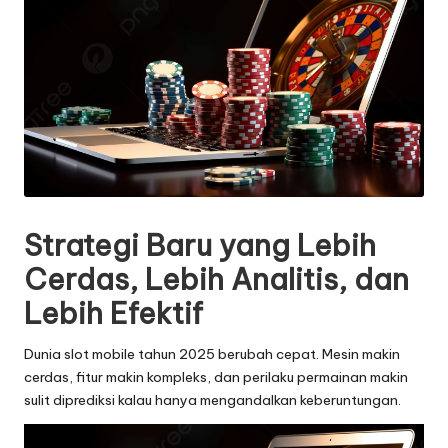
Strategi Baru yang Lebih
Cerdas, Lebih Analitis, dan
Lebih Efektif
Dunia slot mobile
tahun 2025 berubah cepat. Mesin makin
cerdas, fitur makin kompleks, dan perilaku permainan makin
sulit diprediksi kalau hanya mengandalkan keberuntungan.