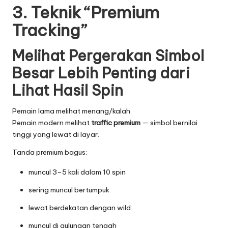
3. Teknik “Premium
Tracking”
Melihat Pergerakan Simbol
Besar Lebih Penting dari
Lihat Hasil Spin
Pemain lama melihat menang/kalah.
Pemain modern melihat
traffic premium
— simbol bernilai
tinggi yang lewat di layar.
Tanda premium bagus:
muncul 3–5 kali dalam 10 spin
sering muncul bertumpuk
lewat berdekatan dengan wild
muncul di gulungan tengah