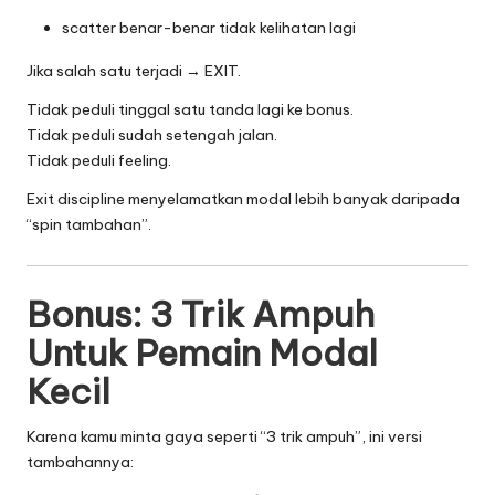
scatter benar-benar tidak kelihatan lagi
Jika salah satu terjadi → EXIT.
Tidak peduli tinggal satu tanda lagi ke bonus.
Tidak peduli sudah setengah jalan.
Tidak peduli feeling.
Exit discipline menyelamatkan modal lebih banyak daripada
“spin tambahan”.
Bonus: 3 Trik Ampuh
Untuk Pemain Modal
Kecil
Karena kamu minta gaya seperti “3 trik ampuh”, ini versi
tambahannya: