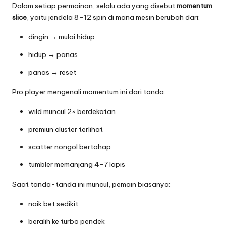
Dalam setiap permainan, selalu ada yang disebut
momentum
slice
, yaitu jendela 8–12 spin di mana mesin berubah dari:
dingin → mulai hidup
hidup → panas
panas → reset
Pro player mengenali momentum ini dari tanda:
wild muncul 2× berdekatan
premiun cluster terlihat
scatter nongol bertahap
tumbler memanjang 4–7 lapis
Saat tanda-tanda ini muncul, pemain biasanya:
naik bet sedikit
beralih ke turbo pendek