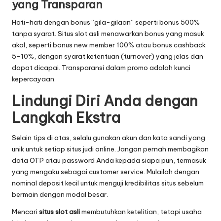
yang Transparan
Hati-hati dengan bonus “gila-gilaan” seperti bonus 500%
tanpa syarat. Situs slot asli menawarkan bonus yang masuk
akal, seperti bonus new member 100% atau bonus cashback
5-10%, dengan syarat ketentuan (turnover) yang jelas dan
dapat dicapai. Transparansi dalam promo adalah kunci
kepercayaan.
Lindungi Diri Anda dengan
Langkah Ekstra
Selain tips di atas, selalu gunakan akun dan kata sandi yang
unik untuk setiap situs judi online. Jangan pernah membagikan
data OTP atau password Anda kepada siapa pun, termasuk
yang mengaku sebagai customer service. Mulailah dengan
nominal deposit kecil untuk menguji kredibilitas situs sebelum
bermain dengan modal besar.
Mencari
situs slot asli
membutuhkan ketelitian, tetapi usaha