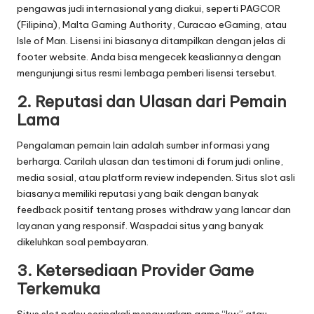
pengawas judi internasional yang diakui, seperti PAGCOR
(Filipina), Malta Gaming Authority, Curacao eGaming, atau
Isle of Man. Lisensi ini biasanya ditampilkan dengan jelas di
footer website. Anda bisa mengecek keasliannya dengan
mengunjungi situs resmi lembaga pemberi lisensi tersebut.
2. Reputasi dan Ulasan dari Pemain
Lama
Pengalaman pemain lain adalah sumber informasi yang
berharga. Carilah ulasan dan testimoni di forum judi online,
media sosial, atau platform review independen. Situs slot asli
biasanya memiliki reputasi yang baik dengan banyak
feedback positif tentang proses withdraw yang lancar dan
layanan yang responsif. Waspadai situs yang banyak
dikeluhkan soal pembayaran.
3. Ketersediaan Provider Game
Terkemuka