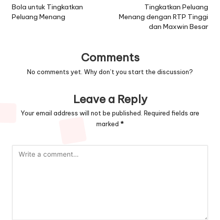
Bola untuk Tingkatkan
Tingkatkan Peluang
Peluang Menang
Menang dengan RTP Tinggi
dan Maxwin Besar
Comments
No comments yet. Why don’t you start the discussion?
Leave a Reply
Your email address will not be published.
Required fields are
marked
*