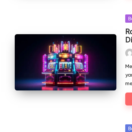
Po
B
in
R
D
Pos
by
Me
ya
me
Po
B