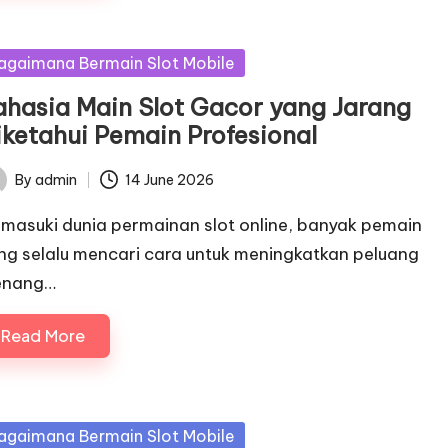
sted
agaimana Bermain Slot Mobile
ahasia Main Slot Gacor yang Jarang
iketahui Pemain Profesional
By
admin
14 June 2026
ted
masuki dunia permainan slot online, banyak pemain
ng selalu mencari cara untuk meningkatkan peluang
nang…
Read More
sted
agaimana Bermain Slot Mobile