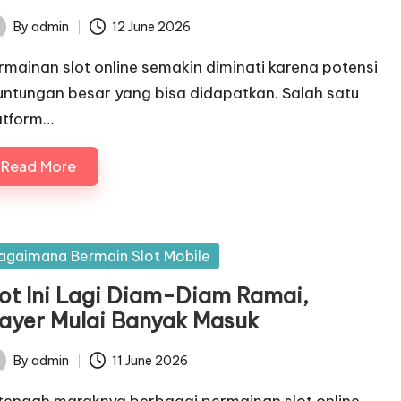
By
admin
12 June 2026
ted
rmainan slot online semakin diminati karena potensi
untungan besar yang bisa didapatkan. Salah satu
atform…
Read More
sted
agaimana Bermain Slot Mobile
lot Ini Lagi Diam-Diam Ramai,
layer Mulai Banyak Masuk
By
admin
11 June 2026
ted