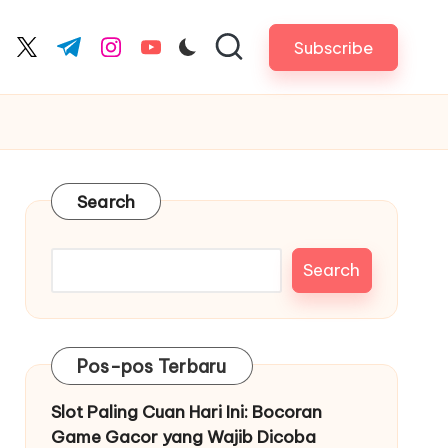
Subscribe
cebook.com
twitter.com
t.me
instagram.com
youtube.com
Search
Search
Pos-pos Terbaru
Slot Paling Cuan Hari Ini: Bocoran
Game Gacor yang Wajib Dicoba