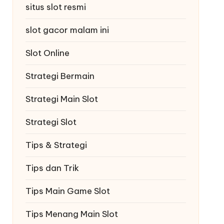
situs slot resmi
slot gacor malam ini
Slot Online
Strategi Bermain
Strategi Main Slot
Strategi Slot
Tips & Strategi
Tips dan Trik
Tips Main Game Slot
Tips Menang Main Slot