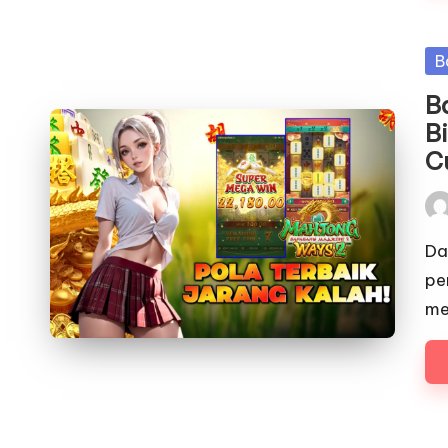
Po
B
in
B
B
C
Pos
by
Da
pe
me