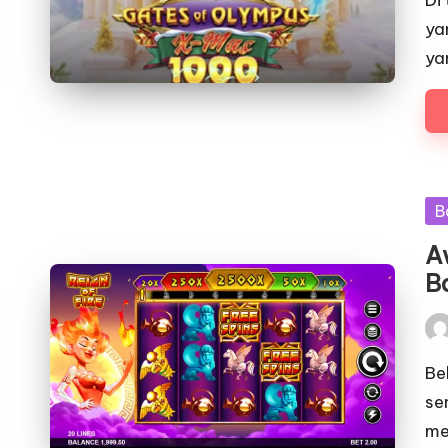
Di
ya
ya
Po
B
in
Aw
B
Pos
by
Be
se
me