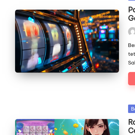
in
P
G
Pos
by
Be
te
Sa
Po
B
in
R
C