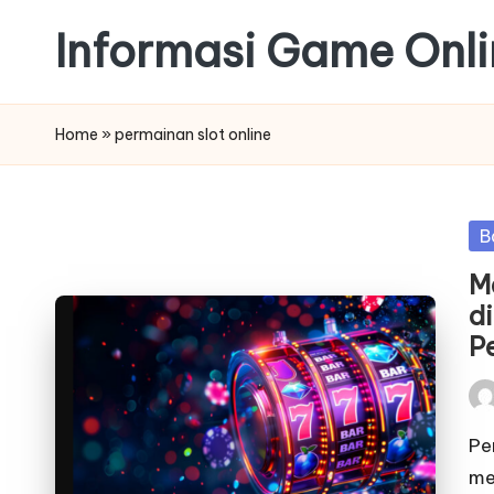
Informasi Game Onli
Skip
to
content
Home
»
permainan slot online
Po
B
in
M
d
P
Pos
by
Pe
me