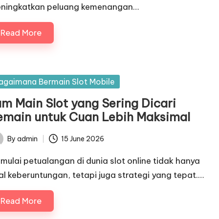
ningkatkan peluang kemenangan…
Read More
sted
agaimana Bermain Slot Mobile
am Main Slot yang Sering Dicari
emain untuk Cuan Lebih Maksimal
By
admin
15 June 2026
ted
mulai petualangan di dunia slot online tidak hanya
al keberuntungan, tetapi juga strategi yang tepat.…
Read More