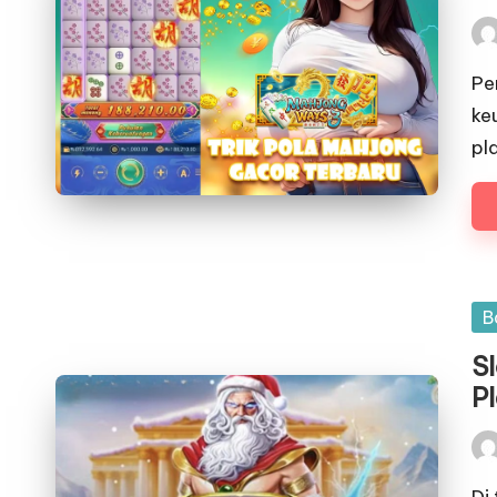
Pos
by
Pe
ke
pl
Po
B
in
S
P
Pos
by