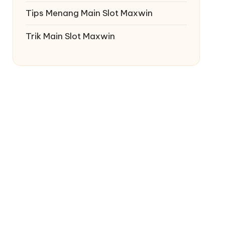
Tips Menang Main Slot Maxwin
Trik Main Slot Maxwin