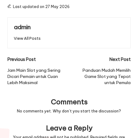
Last updated on 27 May 2026
admin
View All Posts
Post
Previous Post
Next Post
navigation
Jam Main Slot yang Sering
Panduan Mudah Memilih
Dicari Pemain untuk Cuan
Game Slot yang Tepat
Lebih Maksimal
untuk Pemula
Comments
No comments yet. Why don’t you start the discussion?
Leave a Reply
Your email address will not be published.
Required fields are