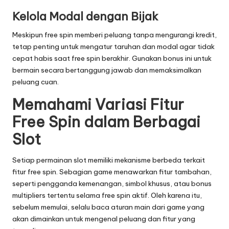
Kelola Modal dengan Bijak
Meskipun free spin memberi peluang tanpa mengurangi kredit,
tetap penting untuk mengatur taruhan dan modal agar tidak
cepat habis saat free spin berakhir. Gunakan bonus ini untuk
bermain secara bertanggung jawab dan memaksimalkan
peluang cuan.
Memahami Variasi Fitur
Free Spin dalam Berbagai
Slot
Setiap permainan slot memiliki mekanisme berbeda terkait
fitur free spin. Sebagian game menawarkan fitur tambahan,
seperti pengganda kemenangan, simbol khusus, atau bonus
multipliers tertentu selama free spin aktif. Oleh karena itu,
sebelum memulai, selalu baca aturan main dari game yang
akan dimainkan untuk mengenal peluang dan fitur yang