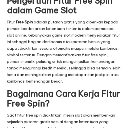
Pengertian Fitur Free Spin
dalam Game Slot
Fitur
Free Spin
adalah putaran gratis yang diberikan kepada
pemain berdasarkan ketentuan tertentu dalam permainan
slot online. Kebanyakan game slot modern menyediakan fitur
ini sebagai bagian dari bonus atau putaran bonus yang
dapat diaktifkan secara otomatis maupun melalui kombinasi
simbol tertentu. Dengan memanfaatkan fitur free spin,
pemain memiliki peluang untuk mengumpulkan kemenangan
tanpa mengurangi kredit mereka, sehingga bisa bermain lebih
lama dan meningkatkan peluang mendapatkan jackpot atau
kombinasi kemenangan besar.
Bagaimana Cara Kerja Fitur
Free Spin?
Saat fitur free spin diaktifkan, mesin slot akan memberikan
sejumlah putaran gratis sesuai dengan ketentuan yang