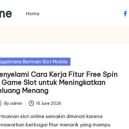
ne
Home
fa
sted
agaimana Bermain Slot Mobile
enyelami Cara Kerja Fitur Free Spin
i Game Slot untuk Meningkatkan
eluang Menang
By
admin
16 June 2026
ted
rmainan slot online semakin diminati karena
nawarkan berbagai fitur menarik yang mampu