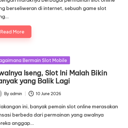
 tengah maraknya berbagai permainan slot online
ng berseliweran di internet, sebuah game slot
ng…
Read More
sted
agaimana Bermain Slot Mobile
alnya Iseng, Slot Ini Malah Bikin
anyak yang Balik Lagi
By
admin
10 June 2026
ted
lakangan ini, banyak pemain slot online merasakan
nsasi berbeda dari permainan yang awalnya
reka anggap…