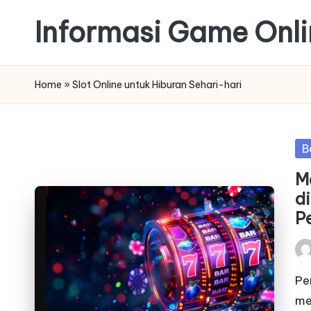
Informasi Game Onli
Skip
to
content
Home
»
Slot Online untuk Hiburan Sehari-hari
Po
B
in
M
d
P
Pos
by
Pe
me