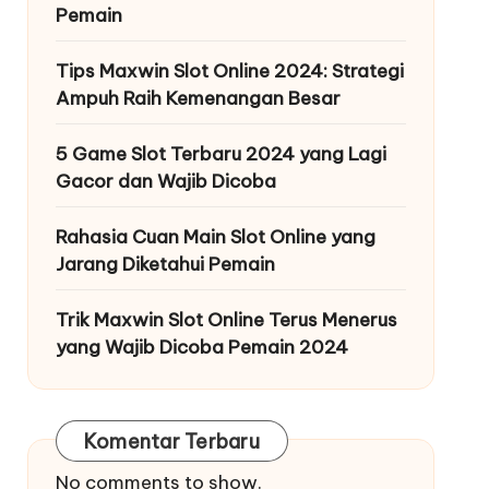
Pemain
Tips Maxwin Slot Online 2024: Strategi
Ampuh Raih Kemenangan Besar
5 Game Slot Terbaru 2024 yang Lagi
Gacor dan Wajib Dicoba
Rahasia Cuan Main Slot Online yang
Jarang Diketahui Pemain
Trik Maxwin Slot Online Terus Menerus
yang Wajib Dicoba Pemain 2024
Komentar Terbaru
No comments to show.