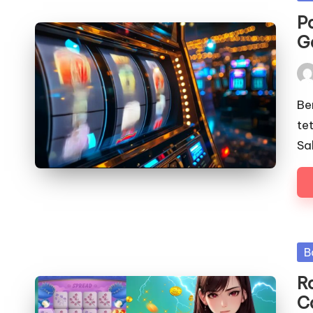
in
P
G
Pos
by
Be
te
Sa
Po
B
in
R
C