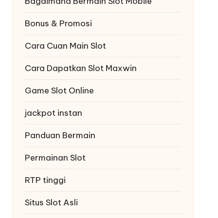
Bagaimana Bermain Slot Mobile
Bonus & Promosi
Cara Cuan Main Slot
Cara Dapatkan Slot Maxwin
Game Slot Online
jackpot instan
Panduan Bermain
Permainan Slot
RTP tinggi
Situs Slot Asli