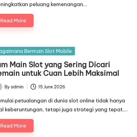
ningkatkan peluang kemenangan…
Read More
sted
agaimana Bermain Slot Mobile
am Main Slot yang Sering Dicari
emain untuk Cuan Lebih Maksimal
By
admin
15 June 2026
ted
mulai petualangan di dunia slot online tidak hanya
al keberuntungan, tetapi juga strategi yang tepat.…
Read More