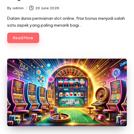
By
admin
20 June 2026
Posted
by
Dalam dunia permainan slot online, fitur bonus menjadi salah
satu aspek yang paling menarik bagi…
Read More