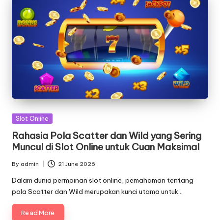
Posted
Slot Online
in
Rahasia Pola Scatter dan Wild yang Sering
Muncul di Slot Online untuk Cuan Maksimal
By
admin
21 June 2026
Posted
by
Dalam dunia permainan slot online, pemahaman tentang
pola Scatter dan Wild merupakan kunci utama untuk…
Read More