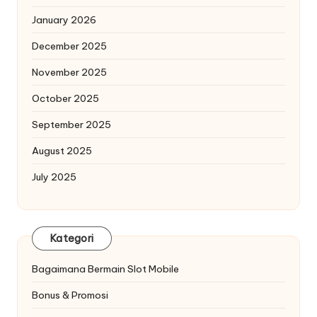
January 2026
December 2025
November 2025
October 2025
September 2025
August 2025
July 2025
Kategori
Bagaimana Bermain Slot Mobile
Bonus & Promosi