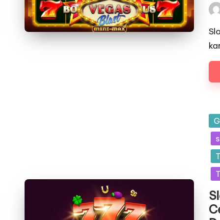
Pos
by
Sl
ka
Po
G
in
s
T
T
Sl
C