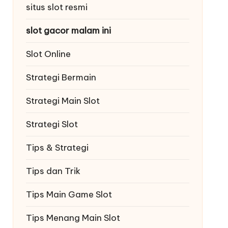
situs slot resmi
slot gacor malam ini
Slot Online
Strategi Bermain
Strategi Main Slot
Strategi Slot
Tips & Strategi
Tips dan Trik
Tips Main Game Slot
Tips Menang Main Slot