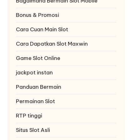
Bagaimana Bermain Slot Mobile
Bonus & Promosi
Cara Cuan Main Slot
Cara Dapatkan Slot Maxwin
Game Slot Online
jackpot instan
Panduan Bermain
Permainan Slot
RTP tinggi
Situs Slot Asli