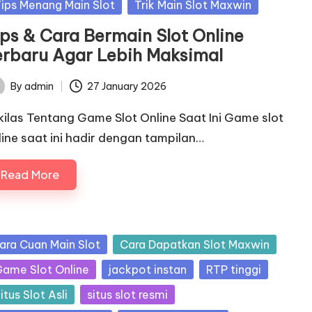
ips Menang Main Slot
Trik Main Slot Maxwin
ips & Cara Bermain Slot Online
erbaru Agar Lebih Maksimal
By
admin
27 January 2026
ted
kilas Tentang Game Slot Online Saat Ini Game slot
line saat ini hadir dengan tampilan…
Read More
sted
ara Cuan Main Slot
Cara Dapatkan Slot Maxwin
ame Slot Online
jackpot instan
RTP tinggi
itus Slot Asli
situs slot resmi