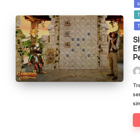
s
T
T
S
Ef
P
Pos
by
Tr
se
si