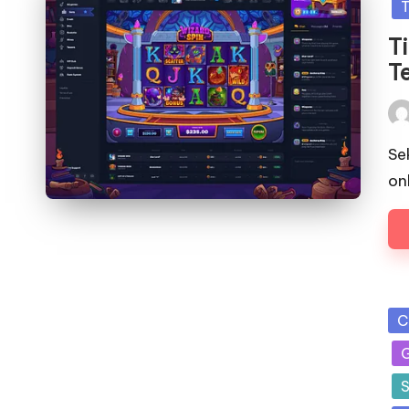
T
T
T
Pos
by
Se
on
Po
C
in
G
S