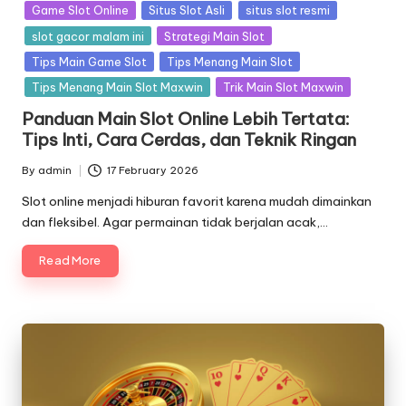
in
Game Slot Online
Situs Slot Asli
situs slot resmi
slot gacor malam ini
Strategi Main Slot
Tips Main Game Slot
Tips Menang Main Slot
Tips Menang Main Slot Maxwin
Trik Main Slot Maxwin
Panduan Main Slot Online Lebih Tertata:
Tips Inti, Cara Cerdas, dan Teknik Ringan
By
admin
17 February 2026
Posted
by
Slot online menjadi hiburan favorit karena mudah dimainkan
dan fleksibel. Agar permainan tidak berjalan acak,…
Read More