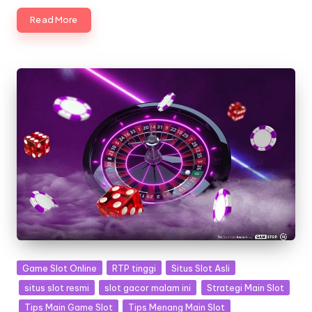
Read More
Posted
Game Slot Online
RTP tinggi
Situs Slot Asli
in
situs slot resmi
slot gacor malam ini
Strategi Main Slot
Tips Main Game Slot
Tips Menang Main Slot