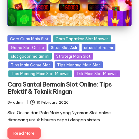
Posted
Cara Cuan Main Slot
Cara Dapatkan Slot Maxwin
in
Game Slot Online
Situs Slot Asli
situs slot resmi
slot gacor malam ini
Strategi Main Slot
Tips Main Game Slot
Tips Menang Main Slot
Tips Menang Main Slot Maxwin
Trik Main Slot Maxwin
Cara Santai Bermain Slot Online: Tips
Efektif & Teknik Ringan
By
admin
10 February 2026
Posted
by
Slot Online dan Pola Main yang Nyaman Slot online
dirancang untuk hiburan cepat dengan sistem…
Read More