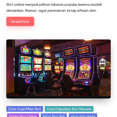
by
Slot online menjadi pilihan hiburan populer karena mudah
dimainkan. Namun, agar permainan tetap efisien dan…
Read More
Posted
Cara Cuan Main Slot
Cara Dapatkan Slot Maxwin
in
Game Slot Online
Situs Slot Asli
situs slot resmi