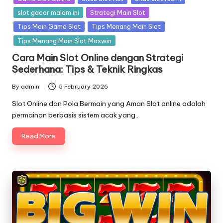
slot gacor malam ini
Strategi Main Slot
Tips Main Game Slot
Tips Menang Main Slot
Tips Menang Main Slot Maxwin
Cara Main Slot Online dengan Strategi
Sederhana: Tips & Teknik Ringkas
By
admin
5 February 2026
Posted
by
Slot Online dan Pola Bermain yang Aman Slot online adalah
permainan berbasis sistem acak yang…
Read More