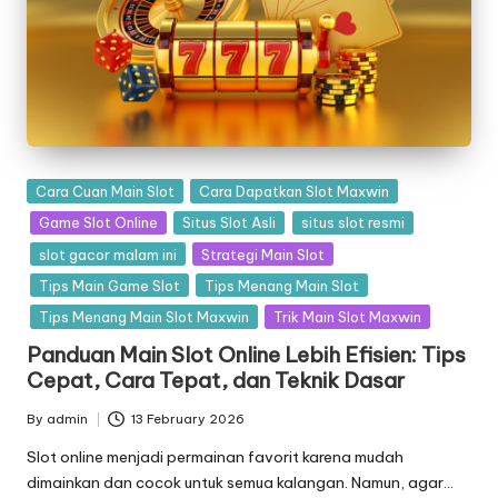
Posted
Cara Cuan Main Slot
Cara Dapatkan Slot Maxwin
in
Game Slot Online
Situs Slot Asli
situs slot resmi
slot gacor malam ini
Strategi Main Slot
Tips Main Game Slot
Tips Menang Main Slot
Tips Menang Main Slot Maxwin
Trik Main Slot Maxwin
Panduan Main Slot Online Lebih Efisien: Tips
Cepat, Cara Tepat, dan Teknik Dasar
By
admin
13 February 2026
Posted
by
Slot online menjadi permainan favorit karena mudah
dimainkan dan cocok untuk semua kalangan. Namun, agar…