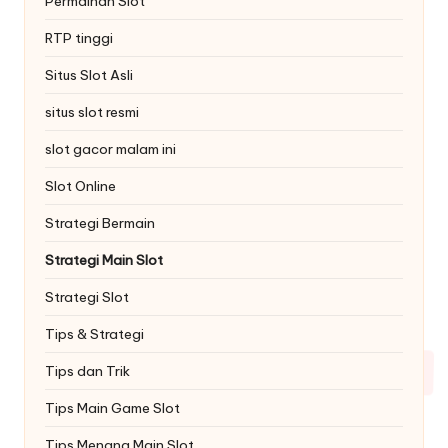
Permainan Slot
RTP tinggi
Situs Slot Asli
situs slot resmi
slot gacor malam ini
Slot Online
Strategi Bermain
Strategi Main Slot
Strategi Slot
Tips & Strategi
Tips dan Trik
Tips Main Game Slot
Tips Menang Main Slot