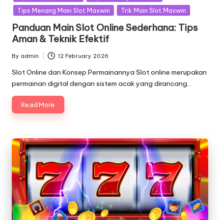
Tips Menang Main Slot Maxwin
Trik Main Slot Maxwin
Panduan Main Slot Online Sederhana: Tips
Aman & Teknik Efektif
By
admin
12 February 2026
Posted
by
Slot Online dan Konsep Permainannya Slot online merupakan
permainan digital dengan sistem acak yang dirancang…
Read More