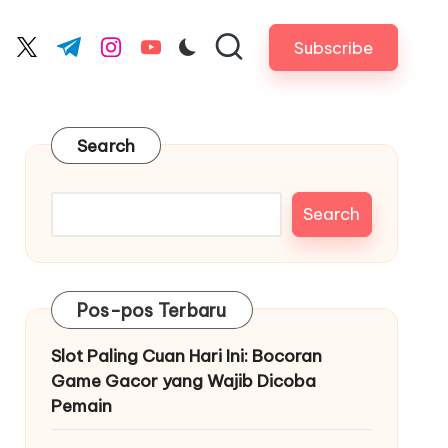
Subscribe
cebook.com
twitter.com
t.me
instagram.com
youtube.com
Search
Search
Pos-pos Terbaru
Slot Paling Cuan Hari Ini: Bocoran
Game Gacor yang Wajib Dicoba
Pemain