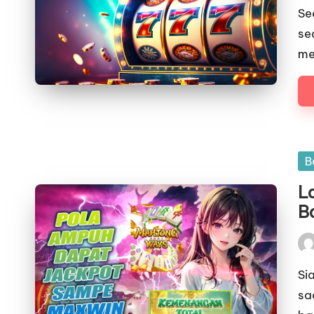
by
Se
se
me
Po
B
in
L
B
Pos
by
Si
sa