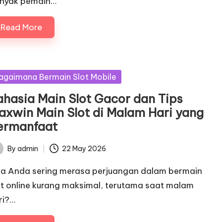
nyak pemain…
Read More
sted
agaimana Bermain Slot Mobile
ahasia Main Slot Gacor dan Tips
axwin Main Slot di Malam Hari yang
ermanfaat
By
admin
22 May 2026
ted
a Anda sering merasa perjuangan dalam bermain
ot online kurang maksimal, terutama saat malam
ri?…