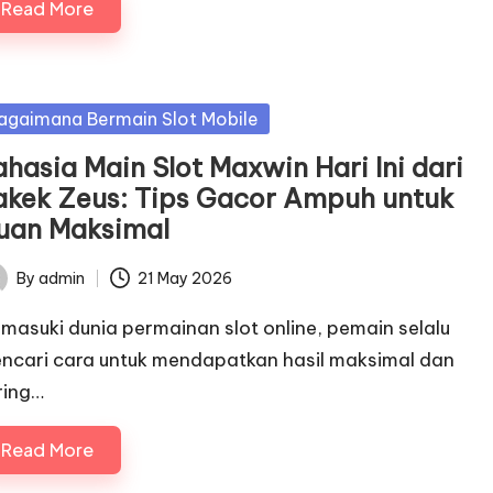
Read More
sted
agaimana Bermain Slot Mobile
ahasia Main Slot Maxwin Hari Ini dari
akek Zeus: Tips Gacor Ampuh untuk
uan Maksimal
By
admin
21 May 2026
ted
masuki dunia permainan slot online, pemain selalu
ncari cara untuk mendapatkan hasil maksimal dan
ring…
Read More