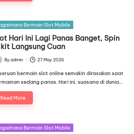
sted
agaimana Bermain Slot Mobile
ot Hari Ini Lagi Panas Banget, Spin
ikit Langsung Cuan
By
admin
27 May 2026
ted
seruan bermain slot online semakin dirasakan saat
rmainan sedang panas. Hari ini, suasana di dunia…
Read More
sted
agaimana Bermain Slot Mobile