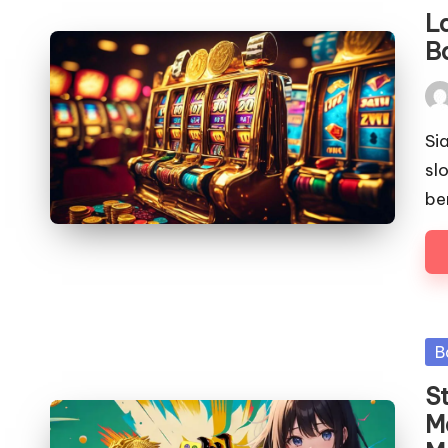
in
L
B
Pos
by
Si
sl
be
Po
B
in
S
M