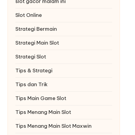
slot gacor malam ini
Slot Online
Strategi Bermain
Strategi Main Slot
Strategi Slot
Tips & Strategi
Tips dan Trik
Tips Main Game Slot
Tips Menang Main Slot
Tips Menang Main Slot Maxwin