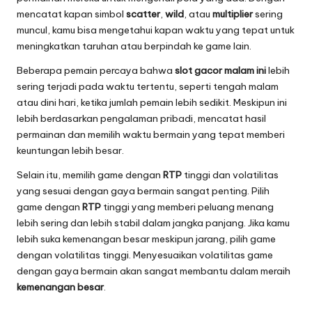
mencatat kapan simbol
scatter
,
wild
, atau
multiplier
sering
muncul, kamu bisa mengetahui kapan waktu yang tepat untuk
meningkatkan taruhan atau berpindah ke game lain.
Beberapa pemain percaya bahwa
slot gacor malam ini
lebih
sering terjadi pada waktu tertentu, seperti tengah malam
atau dini hari, ketika jumlah pemain lebih sedikit. Meskipun ini
lebih berdasarkan pengalaman pribadi, mencatat hasil
permainan dan memilih waktu bermain yang tepat memberi
keuntungan lebih besar.
Selain itu, memilih game dengan
RTP
tinggi dan volatilitas
yang sesuai dengan gaya bermain sangat penting. Pilih
game dengan
RTP
tinggi yang memberi peluang menang
lebih sering dan lebih stabil dalam jangka panjang. Jika kamu
lebih suka kemenangan besar meskipun jarang, pilih game
dengan volatilitas tinggi. Menyesuaikan volatilitas game
dengan gaya bermain akan sangat membantu dalam meraih
kemenangan besar
.