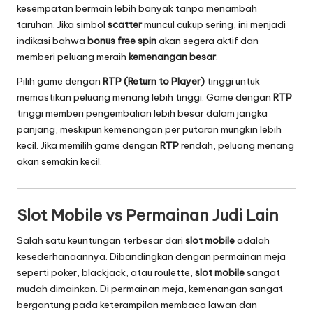
kesempatan bermain lebih banyak tanpa menambah
taruhan. Jika simbol
scatter
muncul cukup sering, ini menjadi
indikasi bahwa
bonus free spin
akan segera aktif dan
memberi peluang meraih
kemenangan besar
.
Pilih game dengan
RTP (Return to Player)
tinggi untuk
memastikan peluang menang lebih tinggi. Game dengan
RTP
tinggi memberi pengembalian lebih besar dalam jangka
panjang, meskipun kemenangan per putaran mungkin lebih
kecil. Jika memilih game dengan
RTP
rendah, peluang menang
akan semakin kecil.
Slot Mobile vs Permainan Judi Lain
Salah satu keuntungan terbesar dari
slot mobile
adalah
kesederhanaannya. Dibandingkan dengan permainan meja
seperti poker, blackjack, atau roulette,
slot mobile
sangat
mudah dimainkan. Di permainan meja, kemenangan sangat
bergantung pada keterampilan membaca lawan dan