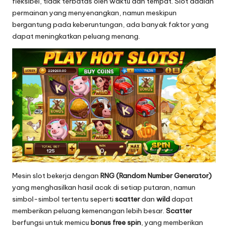
fleksibel, tidak terbatas oleh waktu dan tempat. Slot adalah
permainan yang menyenangkan, namun meskipun
bergantung pada keberuntungan, ada banyak faktor yang
dapat meningkatkan peluang menang.
Mesin slot bekerja dengan
RNG (Random Number Generator)
yang menghasilkan hasil acak di setiap putaran, namun
simbol-simbol tertentu seperti
scatter
dan
wild
dapat
memberikan peluang kemenangan lebih besar.
Scatter
berfungsi untuk memicu
bonus free spin
, yang memberikan