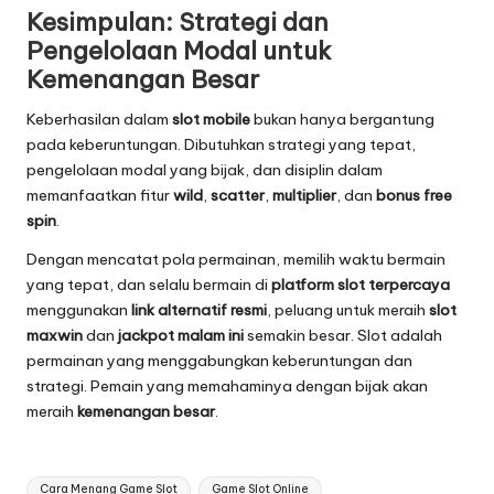
Kesimpulan: Strategi dan
Pengelolaan Modal untuk
Kemenangan Besar
Keberhasilan dalam
slot mobile
bukan hanya bergantung
pada keberuntungan. Dibutuhkan strategi yang tepat,
pengelolaan modal yang bijak, dan disiplin dalam
memanfaatkan fitur
wild
,
scatter
,
multiplier
, dan
bonus free
spin
.
Dengan mencatat pola permainan, memilih waktu bermain
yang tepat, dan selalu bermain di
platform slot terpercaya
menggunakan
link alternatif resmi
, peluang untuk meraih
slot
maxwin
dan
jackpot malam ini
semakin besar. Slot adalah
permainan yang menggabungkan keberuntungan dan
strategi. Pemain yang memahaminya dengan bijak akan
meraih
kemenangan besar
.
Tags:
Cara Menang Game Slot
Game Slot Online