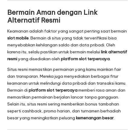
Bermain Aman dengan Link
Alternatif Resmi
Keamanan adalah faktor yang sangat penting saat bermain
slot mobile
. Bermain di situs yang tidak terverifikasi bisa
menyebabkan kehilangan saldo dan data pribadi. Oleh
karena itu, selalu pastikan untuk bermain melalui
link alternatif
resmi
yang disediakan oleh
platform slot terpercaya
.
Situs resmi memastikan permainan yang kamu mainkan fair
dan transparan. Mereka juga menyediakan berbagai fitur
keamanan untuk melindungi data pribadi dan transaksi kamu.
Bermain di
platform slot terpercaya
memberi rasa aman dan
memastikan permainan berjalan lancar tanpa gangguan.
Selain itu, situs resmi sering memberikan bonus tambahan
seperti cashback, promo harian, dan turnamen berhadiah
besar yang meningkatkan peluang
kemenangan besar
.