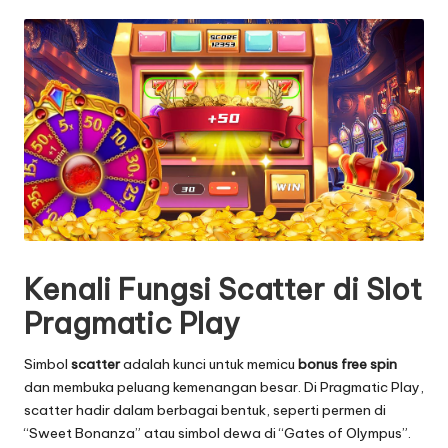
by
Kenali Fungsi Scatter
di Slot
Pragmatic Play
Simbol
scatter
adalah kunci untuk memicu
bonus free spin
dan membuka peluang kemenangan besar. Di Pragmatic Play,
scatter hadir dalam berbagai bentuk, seperti permen di
“Sweet Bonanza” atau simbol dewa di “Gates of Olympus”.