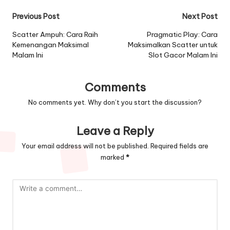
Post
Previous Post
Next Post
navigation
Scatter Ampuh: Cara Raih
Pragmatic Play: Cara
Kemenangan Maksimal
Maksimalkan Scatter untuk
Malam Ini
Slot Gacor Malam Ini
Comments
No comments yet. Why don’t you start the discussion?
Leave a Reply
Your email address will not be published.
Required fields are
marked
*