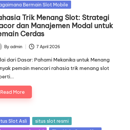
sted
agaimana Bermain Slot Mobile
ahasia Trik Menang Slot: Strategi
acor dan Manajemen Modal untuk
emain Cerdas
By
admin
7 April 2026
ted
lai dari Dasar: Pahami Mekanika untuk Menang
nyak pemain mencari rahasia trik menang slot
perti…
Read More
sted
itus Slot Asli
situs slot resmi