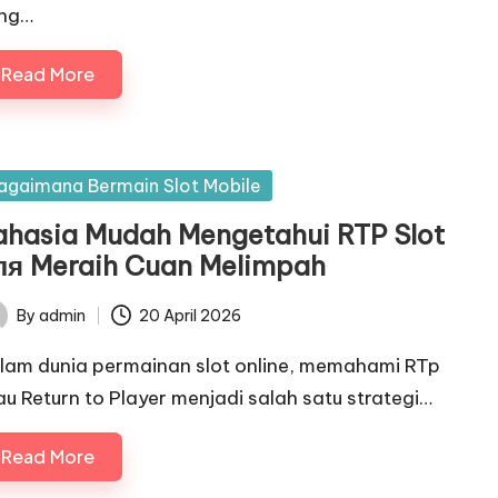
ng…
Read More
sted
agaimana Bermain Slot Mobile
ahasia Mudah Mengetahui RTP Slot
ля Meraih Cuan Melimpah
By
admin
20 April 2026
ted
lam dunia permainan slot online, memahami RTp
au Return to Player menjadi salah satu strategi…
Read More