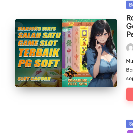
Po
B
in
R
G
P
Pos
by
Mu
Ba
se
Po
S
in