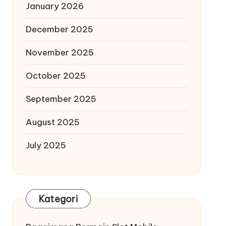
January 2026
December 2025
November 2025
October 2025
September 2025
August 2025
July 2025
Kategori