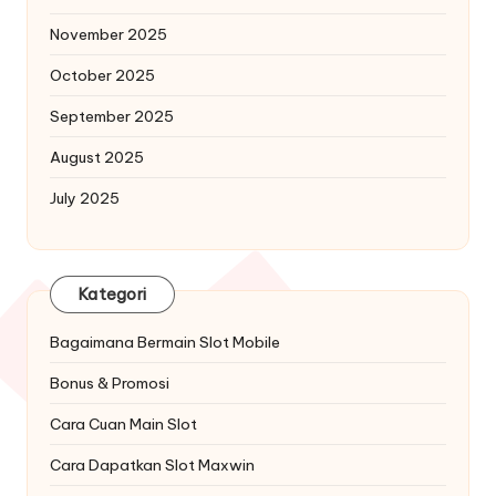
November 2025
October 2025
September 2025
August 2025
July 2025
Kategori
Bagaimana Bermain Slot Mobile
Bonus & Promosi
Cara Cuan Main Slot
Cara Dapatkan Slot Maxwin