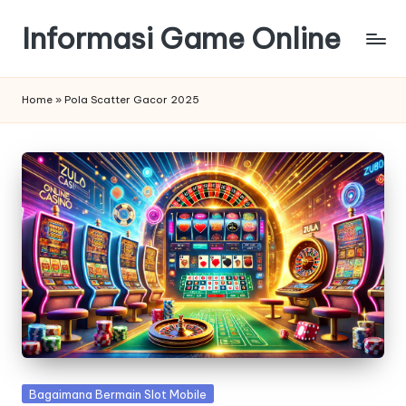
Informasi Game Online
Skip
to
content
Home
»
Pola Scatter Gacor 2025
Posted
Bagaimana Bermain Slot Mobile