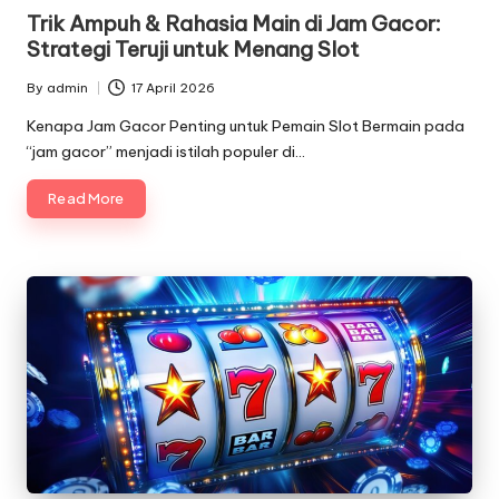
in
Trik Ampuh & Rahasia Main di Jam Gacor:
Strategi Teruji untuk Menang Slot
By
admin
17 April 2026
Posted
by
Kenapa Jam Gacor Penting untuk Pemain Slot Bermain pada
“jam gacor” menjadi istilah populer di…
Read More