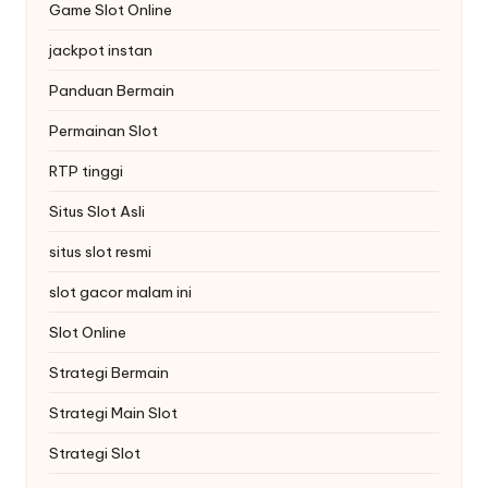
Game Slot Online
jackpot instan
Panduan Bermain
Permainan Slot
RTP tinggi
Situs Slot Asli
situs slot resmi
slot gacor malam ini
Slot Online
Strategi Bermain
Strategi Main Slot
Strategi Slot