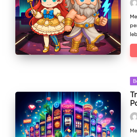
Pos
by
Me
pe
le
Po
B
in
Tr
P
Pos
by
Me