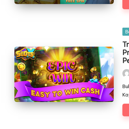
Po
B
in
T
P
P
Pos
by
Bu
Ka