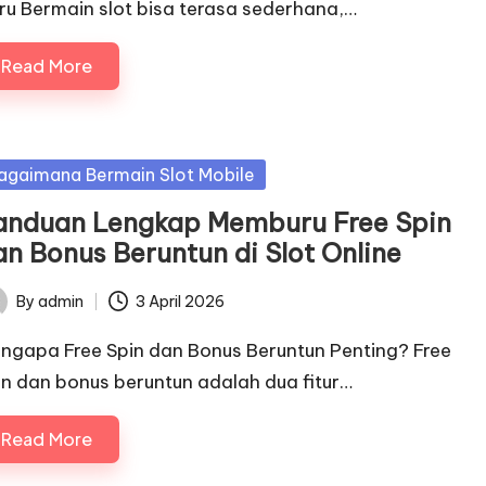
ru Bermain slot bisa terasa sederhana,…
Read More
sted
agaimana Bermain Slot Mobile
anduan Lengkap Memburu Free Spin
an Bonus Beruntun di Slot Online
By
admin
3 April 2026
ted
ngapa Free Spin dan Bonus Beruntun Penting? Free
in dan bonus beruntun adalah dua fitur…
Read More