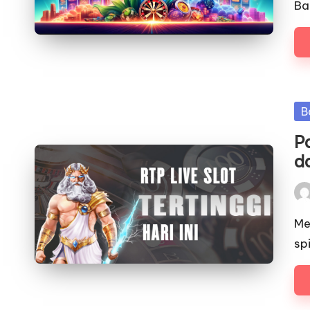
Ba
Po
B
in
P
d
Pos
by
Me
sp