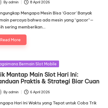
By
admin
8 April 2026
ted
ngungkap Mengapa Mesin Bisa ‘Gacor’ Banyak
main percaya bahwa ada mesin yang “gacor”—
bih sering memberikan…
Read More
sted
agaimana Bermain Slot Mobile
ik Mantap Main Slot Hari Ini:
anduan Praktis & Strategi Biar Cuan
By
admin
6 April 2026
ted
ngapa Hari Ini Waktu yang Tepat untuk Coba Trik