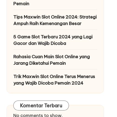
Pemain
Tips Maxwin Slot Online 2024: Strategi
Ampuh Raih Kemenangan Besar
5 Game Slot Terbaru 2024 yang Lagi
Gacor dan Wajib Dicoba
Rahasia Cuan Main Slot Online yang
Jarang Diketahui Pemain
Trik Maxwin Slot Online Terus Menerus
yang Wajib Dicoba Pemain 2024
Komentar Terbaru
No comments to show.