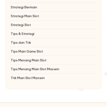
Strategi Bermain
Strategi Main Slot
Strategi Slot
Tips & Strategi
Tips dan Trik
Tips Main Game Slot
Tips Menang Main Slot
Tips Menang Main Slot Maxwin
Trik Main Slot Maxwin