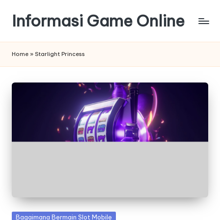
Informasi Game Online
Skip
to
content
Home
»
Starlight Princess
Posted
Bagaimana Bermain Slot Mobile