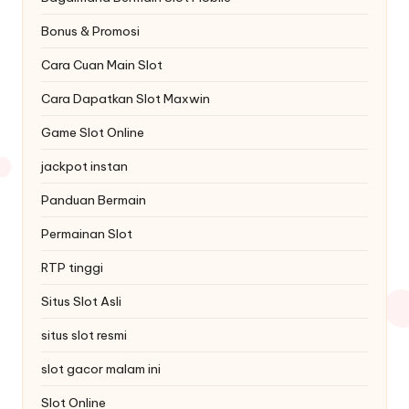
Bonus & Promosi
Cara Cuan Main Slot
Cara Dapatkan Slot Maxwin
Game Slot Online
jackpot instan
Panduan Bermain
Permainan Slot
RTP tinggi
Situs Slot Asli
situs slot resmi
slot gacor malam ini
Slot Online