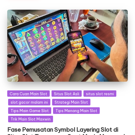
Posted
Cara Cuan Main Slot
Situs Slot Asli
situs slot resmi
in
slot gacor malam ini
Strategi Main Slot
Tips Main Game Slot
Tips Menang Main Slot
Trik Main Slot Maxwin
Fase Pemusatan Symbol Layering Slot di