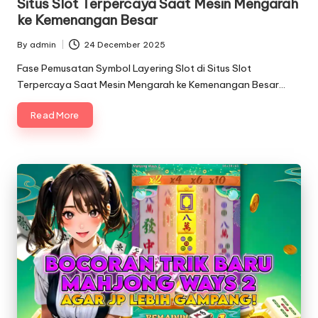
Situs Slot Terpercaya Saat Mesin Mengarah
ke Kemenangan Besar
By
admin
24 December 2025
Posted
by
Fase Pemusatan Symbol Layering Slot di Situs Slot
Terpercaya Saat Mesin Mengarah ke Kemenangan Besar…
Read More