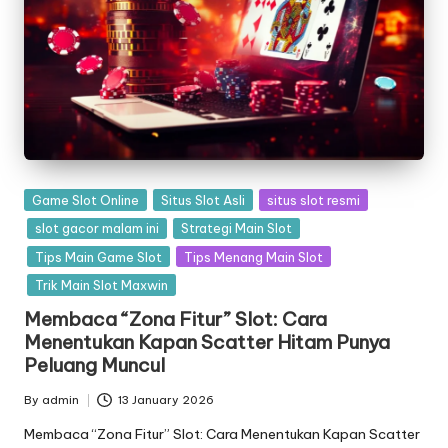
Posted
Game Slot Online
Situs Slot Asli
situs slot resmi
in
slot gacor malam ini
Strategi Main Slot
Tips Main Game Slot
Tips Menang Main Slot
Trik Main Slot Maxwin
Membaca “Zona Fitur” Slot: Cara
Menentukan Kapan Scatter Hitam Punya
Peluang Muncul
By
admin
13 January 2026
Posted
by
Membaca “Zona Fitur” Slot: Cara Menentukan Kapan Scatter