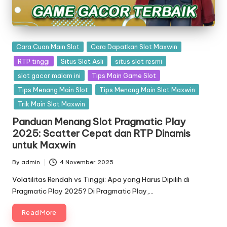
Posted
Cara Cuan Main Slot
Cara Dapatkan Slot Maxwin
in
RTP tinggi
Situs Slot Asli
situs slot resmi
slot gacor malam ini
Tips Main Game Slot
Tips Menang Main Slot
Tips Menang Main Slot Maxwin
Trik Main Slot Maxwin
Panduan Menang Slot Pragmatic Play
2025: Scatter Cepat dan RTP Dinamis
untuk Maxwin
By
admin
4 November 2025
Posted
by
Volatilitas Rendah vs Tinggi: Apa yang Harus Dipilih di
Pragmatic Play 2025? Di Pragmatic Play,…
Read More