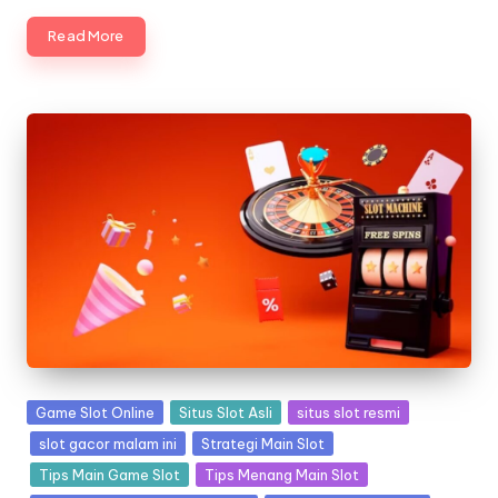
Read More
Posted
Game Slot Online
Situs Slot Asli
situs slot resmi
in
slot gacor malam ini
Strategi Main Slot
Tips Main Game Slot
Tips Menang Main Slot