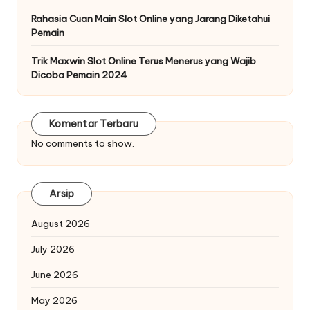
Rahasia Cuan Main Slot Online yang Jarang Diketahui
Pemain
Trik Maxwin Slot Online Terus Menerus yang Wajib
Dicoba Pemain 2024
Komentar Terbaru
No comments to show.
Arsip
August 2026
July 2026
June 2026
May 2026