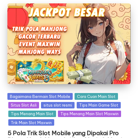
Posted
Bagaimana Bermain Slot Mobile
Cara Cuan Main Slot
in
Situs Slot Asli
situs slot resmi
Tips Main Game Slot
Tips Menang Main Slot
Tips Menang Main Slot Maxwin
Trik Main Slot Maxwin
5 Pola Trik Slot Mobile yang Dipakai Pro