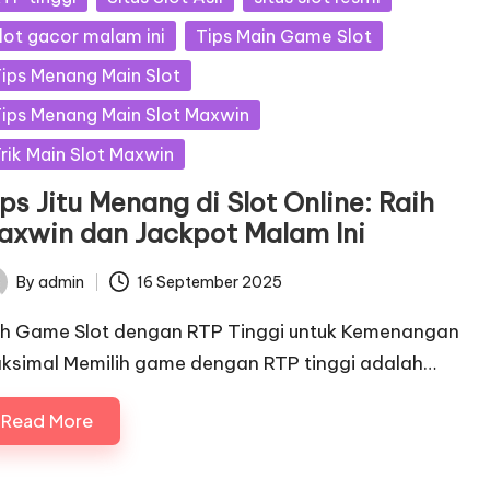
lot gacor malam ini
Tips Main Game Slot
ips Menang Main Slot
ips Menang Main Slot Maxwin
rik Main Slot Maxwin
ps Jitu Menang di Slot Online: Raih
axwin dan Jackpot Malam Ini
By
admin
16 September 2025
ted
lih Game Slot dengan RTP Tinggi untuk Kemenangan
ksimal Memilih game dengan RTP tinggi adalah…
Read More