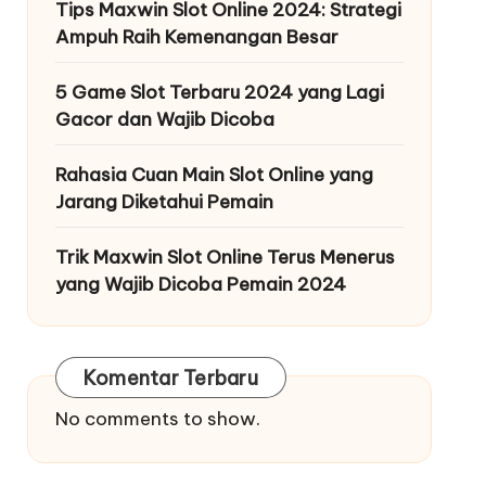
Tips Maxwin Slot Online 2024: Strategi
Ampuh Raih Kemenangan Besar
5 Game Slot Terbaru 2024 yang Lagi
Gacor dan Wajib Dicoba
Rahasia Cuan Main Slot Online yang
Jarang Diketahui Pemain
Trik Maxwin Slot Online Terus Menerus
yang Wajib Dicoba Pemain 2024
Komentar Terbaru
No comments to show.