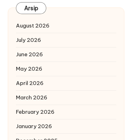
Arsip
August 2026
July 2026
June 2026
May 2026
April 2026
March 2026
February 2026
January 2026