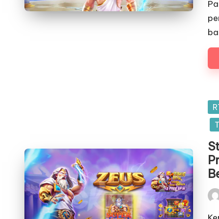
Pa
pe
ba
Po
R
in
T
S
P
B
Pos
by
Ke