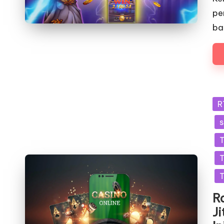
pe
ba
Po
R
in
s
T
T
T
Ra
J