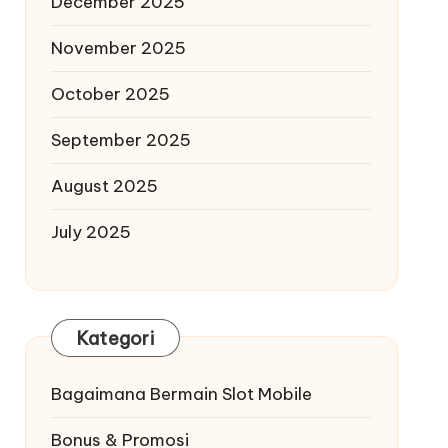
December 2025
November 2025
October 2025
September 2025
August 2025
July 2025
Kategori
Bagaimana Bermain Slot Mobile
Bonus & Promosi