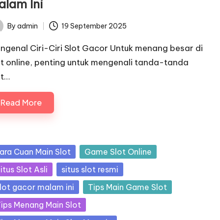
alam Ini
By
admin
19 September 2025
ted
ngenal Ciri-Ciri Slot Gacor Untuk menang besar di
ot online, penting untuk mengenali tanda-tanda
ot…
Read More
sted
ara Cuan Main Slot
Game Slot Online
itus Slot Asli
situs slot resmi
lot gacor malam ini
Tips Main Game Slot
ips Menang Main Slot