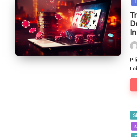
T
T
D
In
Pos
by
Pi
Le
Po
S
in
s