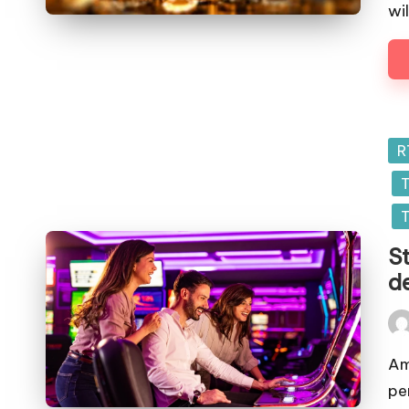
wi
Po
R
in
T
T
S
d
Pos
by
Am
pe