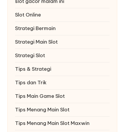
slot gacor malam ini
Slot Online
Strategi Bermain
Strategi Main Slot
Strategi Slot
Tips & Strategi
Tips dan Trik
Tips Main Game Slot
Tips Menang Main Slot
Tips Menang Main Slot Maxwin