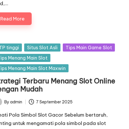
ld,…
Read More
sted
TP tinggi
Situs Slot Asli
Tips Main Game Slot
ips Menang Main Slot
ips Menang Main Slot Maxwin
trategi Terbaru Menang Slot Online
engan Mudah
By
admin
7 September 2025
ted
ati Pola Simbol Slot Gacor Sebelum bertaruh,
nting untuk mengamati pola simbol pada slot