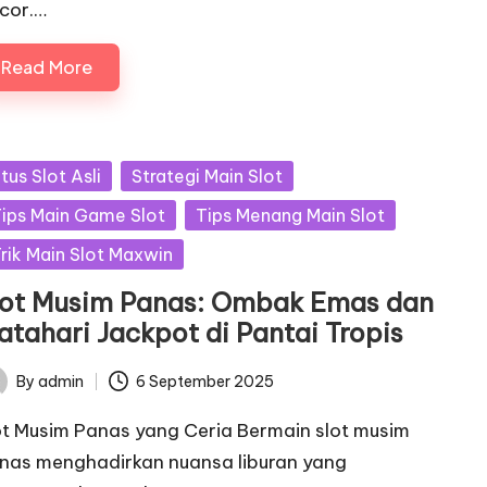
cor.…
Read More
sted
itus Slot Asli
Strategi Main Slot
ips Main Game Slot
Tips Menang Main Slot
rik Main Slot Maxwin
lot Musim Panas: Ombak Emas dan
atahari Jackpot di Pantai Tropis
By
admin
6 September 2025
ted
ot Musim Panas yang Ceria Bermain slot musim
nas menghadirkan nuansa liburan yang