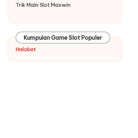
Trik Main Slot Maxwin
Kumpulan Game Slot Populer
Halobet