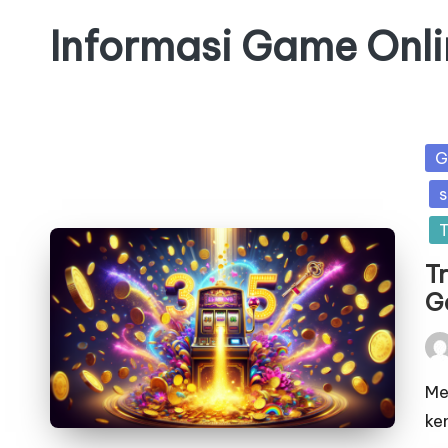
Informasi Game Onli
Skip
to
content
Po
G
in
s
T
Tr
G
Pos
by
Me
ke