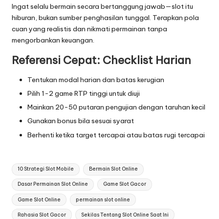
Ingat selalu bermain secara bertanggung jawab—slot itu
hiburan, bukan sumber penghasilan tunggal. Terapkan pola
cuan yang realistis dan nikmati permainan tanpa
mengorbankan keuangan.
Referensi Cepat: Checklist Harian
Tentukan modal harian dan batas kerugian
Pilih 1-2 game RTP tinggi untuk diuji
Mainkan 20-50 putaran pengujian dengan taruhan kecil
Gunakan bonus bila sesuai syarat
Berhenti ketika target tercapai atau batas rugi tercapai
Tags:
10 Strategi Slot Mobile
Bermain Slot Online
Dasar Permainan Slot Online
Game Slot Gacor
Game Slot Online
permainan slot online
Rahasia Slot Gacor
Sekilas Tentang Slot Online Saat Ini