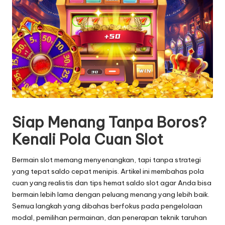
Siap Menang Tanpa Boros?
Kenali Pola Cuan Slot
Bermain slot memang menyenangkan, tapi tanpa strategi
yang tepat saldo cepat menipis. Artikel ini membahas pola
cuan yang realistis dan tips hemat saldo slot agar Anda bisa
bermain lebih lama dengan peluang menang yang lebih baik.
Semua langkah yang dibahas berfokus pada pengelolaan
modal, pemilihan permainan, dan penerapan teknik taruhan