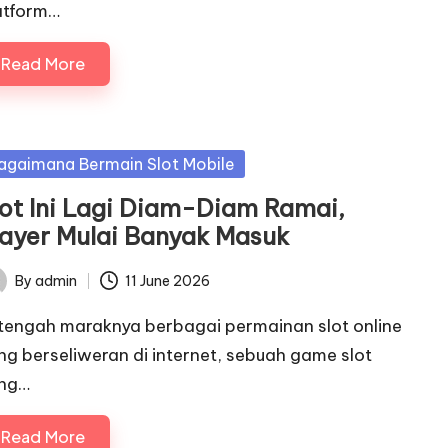
atform…
Read More
sted
agaimana Bermain Slot Mobile
lot Ini Lagi Diam-Diam Ramai,
layer Mulai Banyak Masuk
By
admin
11 June 2026
ted
 tengah maraknya berbagai permainan slot online
ng berseliweran di internet, sebuah game slot
ng…
Read More