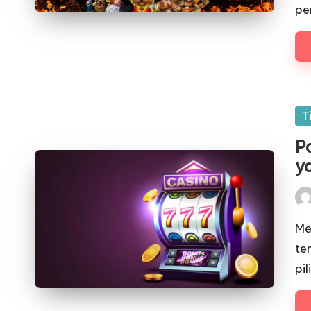
pe
Po
T
in
P
y
Pos
by
Me
te
pi