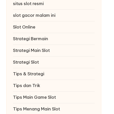
situs slot resmi
slot gacor malam ini
Slot Online
Strategi Bermain
Strategi Main Slot
Strategi Slot
Tips & Strategi
Tips dan Trik
Tips Main Game Slot
Tips Menang Main Slot