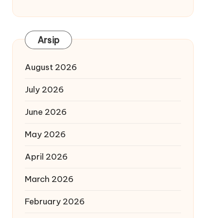
Arsip
August 2026
July 2026
June 2026
May 2026
April 2026
March 2026
February 2026