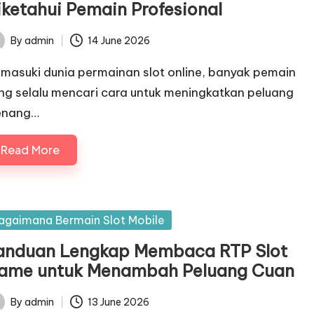
iketahui Pemain Profesional
By
admin
14 June 2026
ted
masuki dunia permainan slot online, banyak pemain
ng selalu mencari cara untuk meningkatkan peluang
nang…
Read More
sted
agaimana Bermain Slot Mobile
anduan Lengkap Membaca RTP Slot
ame untuk Menambah Peluang Cuan
By
admin
13 June 2026
ted