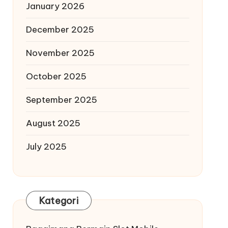
January 2026
December 2025
November 2025
October 2025
September 2025
August 2025
July 2025
Kategori