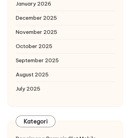
January 2026
December 2025
November 2025
October 2025
September 2025
August 2025
July 2025
Kategori