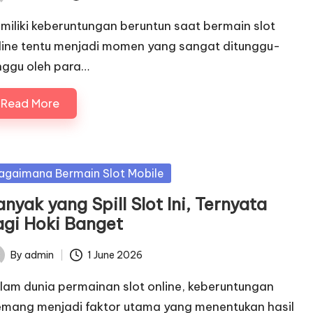
ted
miliki keberuntungan beruntun saat bermain slot
line tentu menjadi momen yang sangat ditunggu-
nggu oleh para…
Read More
sted
agaimana Bermain Slot Mobile
nyak yang Spill Slot Ini, Ternyata
agi Hoki Banget
By
admin
1 June 2026
ted
lam dunia permainan slot online, keberuntungan
mang menjadi faktor utama yang menentukan hasil