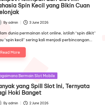
ahasia Spin Kecil yang Bikin Cuan
elonjak
By
admin
3 June 2026
ted
lam dunia permainan slot online, istilah “spin dikit”
au “spin kecil” sering kali menjadi perbincangan…
Read More
sted
agaimana Bermain Slot Mobile
nyak yang Spill Slot Ini, Ternyata
agi Hoki Banget
By
admin
2 June 2026