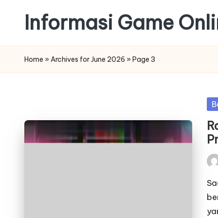
Informasi Game Onli
Skip
to
content
Home
»
Archives for June 2026
»
Page 3
Po
B
in
R
P
Pos
by
Sa
be
ya