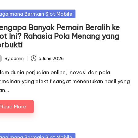
sted
agaimana Bermain Slot Mobile
engapa Banyak Pemain Beralih ke
lot Ini? Rahasia Pola Menang yang
erbukti
By
admin
5 June 2026
ted
lam dunia perjudian online, inovasi dan pola
rmainan yang efektif sangat menentukan hasil yang
an…
Read More
sted
agaimana Bermain Slot Mobile