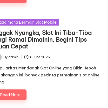
sted
agaimana Bermain Slot Mobile
ggak Nyangka, Slot Ini Tiba-Tiba
agi Ramai Dimainin, Begini Tips
uan Cepat
By
admin
6 June 2026
ted
pularitas Mendadak Slot Online yang Bikin Heboh
lakangan ini, banyak pecinta permainan slot online
ng…
Read More